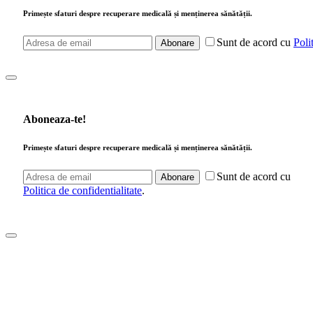
Primește sfaturi despre recuperare medicală și menținerea sănătății.
Sunt de acord cu
Poli
Abonare
Aboneaza-te!
Primește sfaturi despre recuperare medicală și menținerea sănătății.
Sunt de acord cu
Abonare
Politica de confidentialitate
.