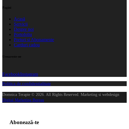
Pagini
Acasă
Servicii
Despre noi
Portofoliu
Preturi si Abonamente
Carduri cadou
Urmareste-ne
Facebook
Instagram
Politica de confidentialitate
Domnica Terapie © 2026. All Rights Reserved. Marketing si webdesign
Digital Marketing Bureau
Abonează-te