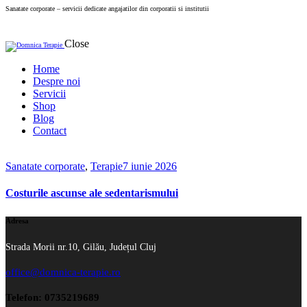
Sanatate corporate – servicii dedicate angajatilor din corporatii si institutii
Close
Home
Despre noi
Servicii
Shop
Blog
Contact
Sanatate corporate
,
Terapie
7 iunie 2026
Costurile ascunse ale sedentarismului
Adresa
Strada Morii nr.10, Gilău, Județul Cluj
office@domnica-terapie.ro
Telefon: 0735219689