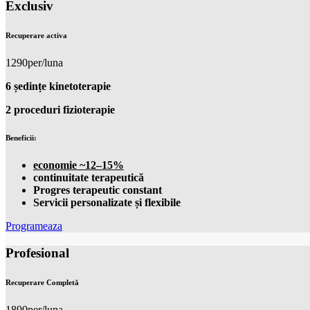
Exclusiv
Recuperare activa
1290
per/luna
6 ședințe kinetoterapie
2 proceduri fizioterapie
Beneficii:
economie ~12–15%
continuitate terapeutică
Progres terapeutic constant
Servicii personalizate și flexibile
Programeaza
Profesional
Recuperare Completă
1890
per/luna