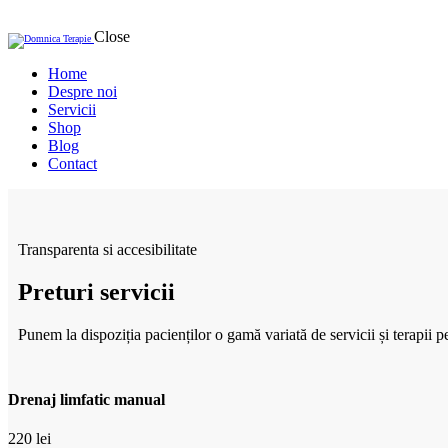
Close
Home
Despre noi
Servicii
Shop
Blog
Contact
Transparenta si accesibilitate
Preturi servicii
Punem la dispoziția pacienților o gamă variată de servicii și terapii pe
Drenaj limfatic manual
220 lei