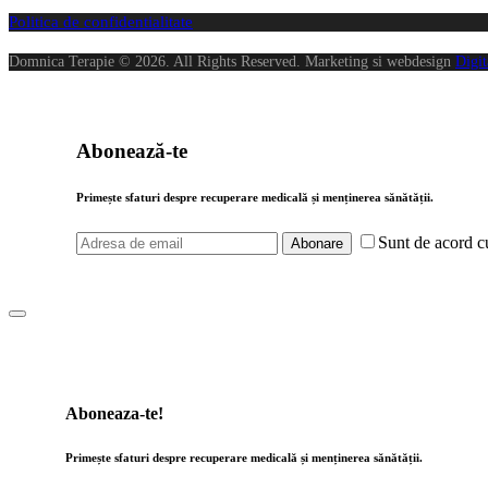
Politica de confidentialitate
Domnica Terapie © 2026. All Rights Reserved. Marketing si webdesign
Digi
Abonează-te
Primește sfaturi despre recuperare medicală și menținerea sănătății.
Sunt de acord 
Abonare
Aboneaza-te!
Primește sfaturi despre recuperare medicală și menținerea sănătății.