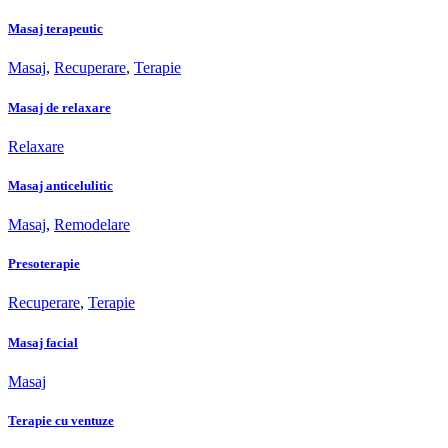
Masaj terapeutic
Masaj
,
Recuperare
,
Terapie
Masaj de relaxare
Relaxare
Masaj anticelulitic
Masaj
,
Remodelare
Presoterapie
Recuperare
,
Terapie
Masaj facial
Masaj
Terapie cu ventuze