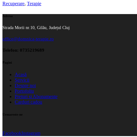
Recuperare
,
Terapie
Adresa
Strada Morii nr.10, Gilău, Județul Cluj
office@domnica-terapie.ro
Telefon: 0735219689
Pagini
Acasă
Servicii
Despre noi
Portofoliu
Preturi si Abonamente
Carduri cadou
Urmareste-ne
Facebook
Instagram