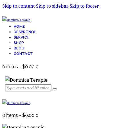
Skip to content
Skip to sidebar
Skip to footer
HOME
DESPRE NOI
SERVICII
SHOP
BLOG
CONTACT
0 items
-
$0.00
0
0 items
-
$0.00
0