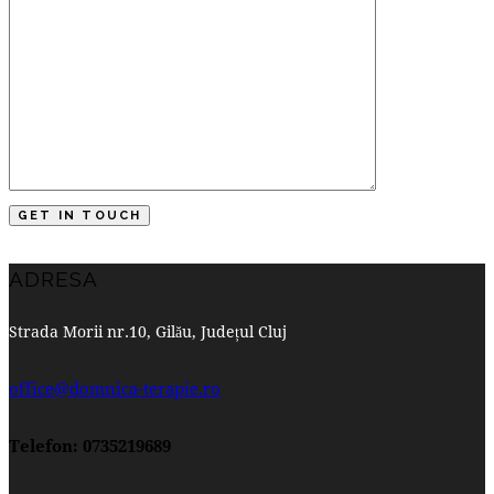
ADRESA
Strada Morii nr.10, Gilău, Județul Cluj
office@domnica-terapie.ro
Telefon: 0735219689