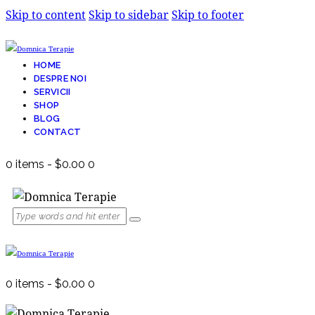
Skip to content
Skip to sidebar
Skip to footer
HOME
DESPRE NOI
SERVICII
SHOP
BLOG
CONTACT
0 items
-
$0.00
0
0 items
-
$0.00
0