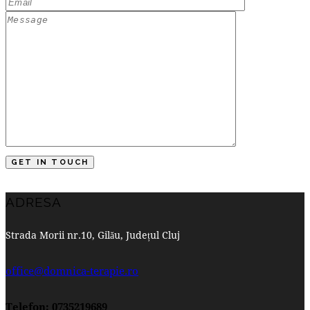
ADRESA
Strada Morii nr.10, Gilău, Județul Cluj
office@domnica-terapie.ro
Telefon: 0735219689